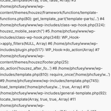
locate_template(Array, true, false, Array) #3
/home/phcfuey/www/wp-
content/themes/houzez/framework/functions/template-
functions.php(80): get_template_part('template-parts/...') #4
/home/phcfuey/www/wp-includes/class-wp-hook.php(324):
houzez_mobile_search('') #5 /home/phcfuey/www/wp-
includes/class-wp-hook.php(348): WP_Hook-
>apply_filters(NULL, Array) #6 /home/phcfuey/www/wp-
includes/plugin.php(517): WP_Hook->do_action(Array) #7
/home/phcfuey/www/wp-
content/themes/houzez/footer.php(25):
do_action('houzez_after_fo...') #8 /home/phcfuey/www/wp-
includes/template.php(810): require_once('/home/phcfuey/w...')
#9 /home/phcfuey/www/wp-includes/template.php(745):
load_template('/home/phcfuey/w...', true, Array) #10
/home/phcfuey/www/wp-includes/general-template.php(92):
locate_template(Array, true, true, Array) #11
/home/phcfuey/www/wp-