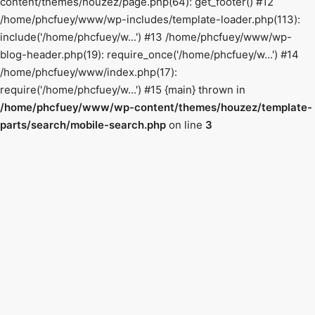
content/themes/houzez/page.php(64): get_footer() #12
/home/phcfuey/www/wp-includes/template-loader.php(113):
include('/home/phcfuey/w...') #13 /home/phcfuey/www/wp-
blog-header.php(19): require_once('/home/phcfuey/w...') #14
/home/phcfuey/www/index.php(17):
require('/home/phcfuey/w...') #15 {main} thrown in
/home/phcfuey/www/wp-content/themes/houzez/template-
parts/search/mobile-search.php
on line
3