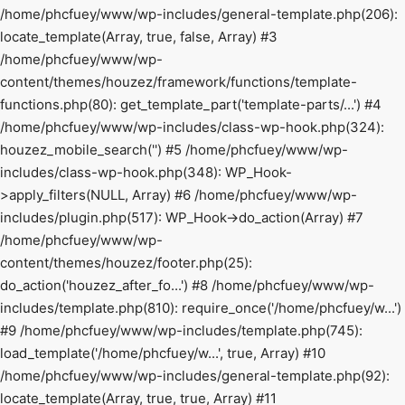
/home/phcfuey/www/wp-includes/general-template.php(206):
locate_template(Array, true, false, Array) #3
/home/phcfuey/www/wp-
content/themes/houzez/framework/functions/template-
functions.php(80): get_template_part('template-parts/...') #4
/home/phcfuey/www/wp-includes/class-wp-hook.php(324):
houzez_mobile_search('') #5 /home/phcfuey/www/wp-
includes/class-wp-hook.php(348): WP_Hook-
>apply_filters(NULL, Array) #6 /home/phcfuey/www/wp-
includes/plugin.php(517): WP_Hook->do_action(Array) #7
/home/phcfuey/www/wp-
content/themes/houzez/footer.php(25):
do_action('houzez_after_fo...') #8 /home/phcfuey/www/wp-
includes/template.php(810): require_once('/home/phcfuey/w...')
#9 /home/phcfuey/www/wp-includes/template.php(745):
load_template('/home/phcfuey/w...', true, Array) #10
/home/phcfuey/www/wp-includes/general-template.php(92):
locate_template(Array, true, true, Array) #11