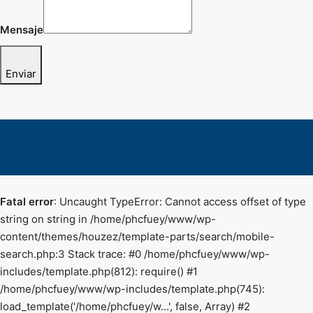
Mensaje
Enviar
Fatal error
: Uncaught TypeError: Cannot access offset of type
string on string in /home/phcfuey/www/wp-
content/themes/houzez/template-parts/search/mobile-
search.php:3 Stack trace: #0 /home/phcfuey/www/wp-
includes/template.php(812): require() #1
/home/phcfuey/www/wp-includes/template.php(745):
load_template('/home/phcfuey/w...', false, Array) #2