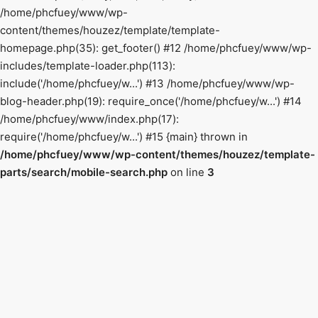
/home/phcfuey/www/wp-
content/themes/houzez/template/template-
homepage.php(35): get_footer() #12 /home/phcfuey/www/wp-
includes/template-loader.php(113):
include('/home/phcfuey/w...') #13 /home/phcfuey/www/wp-
blog-header.php(19): require_once('/home/phcfuey/w...') #14
/home/phcfuey/www/index.php(17):
require('/home/phcfuey/w...') #15 {main} thrown in
/home/phcfuey/www/wp-content/themes/houzez/template-
parts/search/mobile-search.php
on line
3