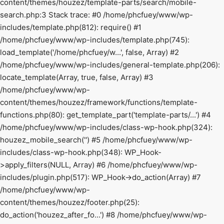
content/themes/houzez/template-parts/search/mobile-
search.php:3 Stack trace: #0 /home/phcfuey/www/wp-
includes/template.php(812): require() #1
/home/phcfuey/www/wp-includes/template.php(745):
load_template('/home/phcfuey/w...', false, Array) #2
/home/phcfuey/www/wp-includes/general-template.php(206):
locate_template(Array, true, false, Array) #3
/home/phcfuey/www/wp-
content/themes/houzez/framework/functions/template-
functions.php(80): get_template_part('template-parts/...') #4
/home/phcfuey/www/wp-includes/class-wp-hook.php(324):
houzez_mobile_search('') #5 /home/phcfuey/www/wp-
includes/class-wp-hook.php(348): WP_Hook-
>apply_filters(NULL, Array) #6 /home/phcfuey/www/wp-
includes/plugin.php(517): WP_Hook->do_action(Array) #7
/home/phcfuey/www/wp-
content/themes/houzez/footer.php(25):
do_action('houzez_after_fo...') #8 /home/phcfuey/www/wp-